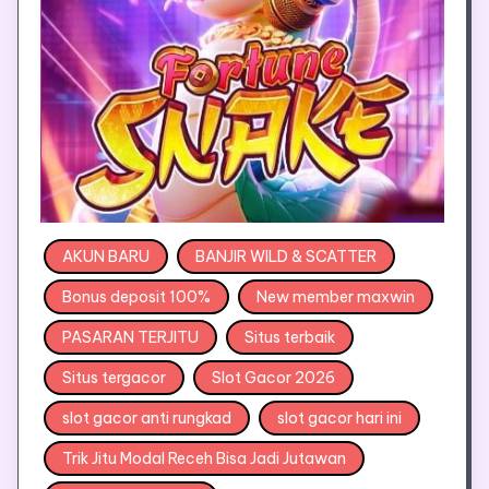
AKUN BARU
BANJIR WILD & SCATTER
Bonus deposit 100%
New member maxwin
PASARAN TERJITU
Situs terbaik
Situs tergacor
Slot Gacor 2026
slot gacor anti rungkad
slot gacor hari ini
Trik Jitu Modal Receh Bisa Jadi Jutawan