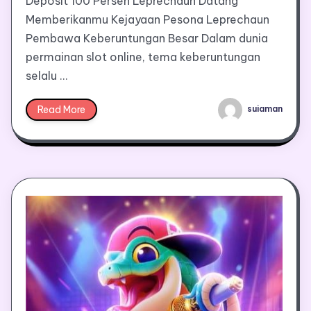
Deposit 100 Persen Leprechaun Datang
Memberikanmu Kejayaan Pesona Leprechaun
Pembawa Keberuntungan Besar Dalam dunia
permainan slot online, tema keberuntungan
selalu …
Read More
suiaman