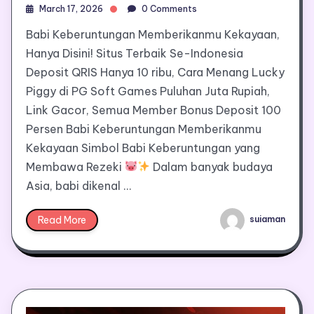
March 17, 2026
0 Comments
Babi Keberuntungan Memberikanmu Kekayaan,
Hanya Disini! Situs Terbaik Se-Indonesia
Deposit QRIS Hanya 10 ribu, Cara Menang Lucky
Piggy di PG Soft Games Puluhan Juta Rupiah,
Link Gacor, Semua Member Bonus Deposit 100
Persen Babi Keberuntungan Memberikanmu
Kekayaan Simbol Babi Keberuntungan yang
Membawa Rezeki
Dalam banyak budaya
Asia, babi dikenal …
Read More
suiaman