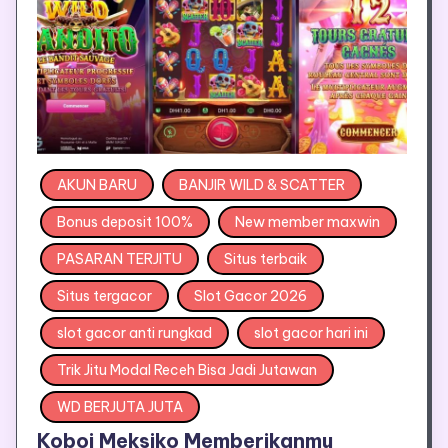
AKUN BARU
BANJIR WILD & SCATTER
Bonus deposit 100%
New member maxwin
PASARAN TERJITU
Situs terbaik
Situs tergacor
Slot Gacor 2026
slot gacor anti rungkad
slot gacor hari ini
Trik Jitu Modal Receh Bisa Jadi Jutawan
WD BERJUTA JUTA
Koboi Meksiko Memberikanmu