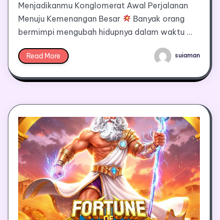
Menjadikanmu Konglomerat Awal Perjalanan
Menuju Kemenangan Besar
Banyak orang
bermimpi mengubah hidupnya dalam waktu …
Read More
suiaman