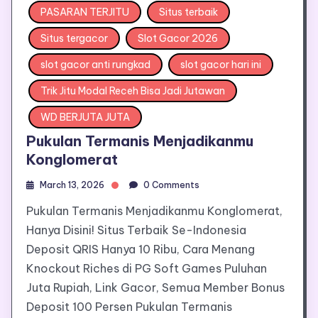
PASARAN TERJITU
Situs terbaik
Situs tergacor
Slot Gacor 2026
slot gacor anti rungkad
slot gacor hari ini
Trik Jitu Modal Receh Bisa Jadi Jutawan
WD BERJUTA JUTA
Pukulan Termanis Menjadikanmu
Konglomerat
March 13, 2026
0 Comments
Pukulan Termanis Menjadikanmu Konglomerat,
Hanya Disini! Situs Terbaik Se-Indonesia
Deposit QRIS Hanya 10 Ribu, Cara Menang
Knockout Riches di PG Soft Games Puluhan
Juta Rupiah, Link Gacor, Semua Member Bonus
Deposit 100 Persen Pukulan Termanis