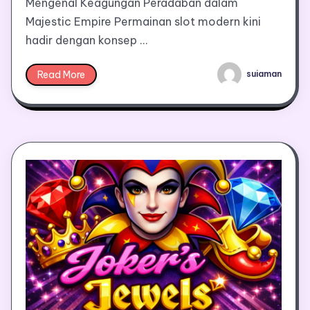
Mengenal Keagungan Peradaban dalam
Majestic Empire Permainan slot modern kini
hadir dengan konsep …
Read More
suiaman