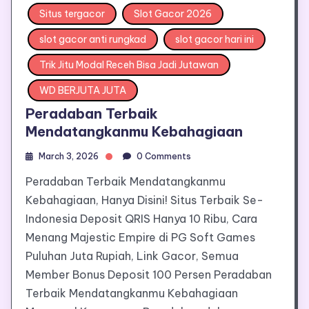
Situs tergacor
Slot Gacor 2026
slot gacor anti rungkad
slot gacor hari ini
Trik Jitu Modal Receh Bisa Jadi Jutawan
WD BERJUTA JUTA
Peradaban Terbaik
Mendatangkanmu Kebahagiaan
March 3, 2026
0 Comments
Peradaban Terbaik Mendatangkanmu
Kebahagiaan, Hanya Disini! Situs Terbaik Se-
Indonesia Deposit QRIS Hanya 10 Ribu, Cara
Menang Majestic Empire di PG Soft Games
Puluhan Juta Rupiah, Link Gacor, Semua
Member Bonus Deposit 100 Persen Peradaban
Terbaik Mendatangkanmu Kebahagiaan