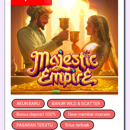
AKUN BARU
BANJIR WILD & SCATTER
Bonus deposit 100%
New member maxwin
PASARAN TERJITU
Situs terbaik