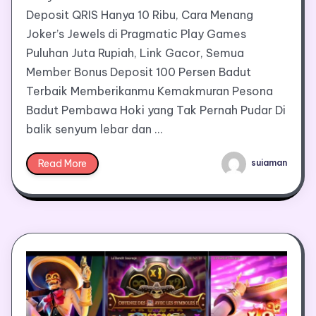
Deposit QRIS Hanya 10 Ribu, Cara Menang
Joker’s Jewels di Pragmatic Play Games
Puluhan Juta Rupiah, Link Gacor, Semua
Member Bonus Deposit 100 Persen Badut
Terbaik Memberikanmu Kemakmuran Pesona
Badut Pembawa Hoki yang Tak Pernah Pudar Di
balik senyum lebar dan …
Read More
suiaman