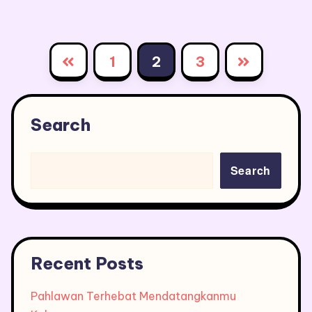
Posts
1
2
3
pagination
Search
Search
Recent Posts
Pahlawan Terhebat Mendatangkanmu