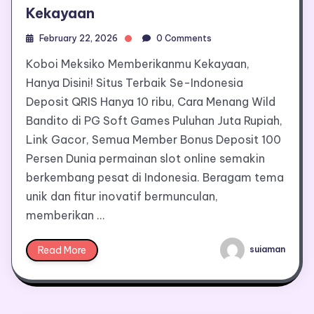
Kekayaan
February 22, 2026
0 Comments
Koboi Meksiko Memberikanmu Kekayaan,
Hanya Disini! Situs Terbaik Se-Indonesia
Deposit QRIS Hanya 10 ribu, Cara Menang Wild
Bandito di PG Soft Games Puluhan Juta Rupiah,
Link Gacor, Semua Member Bonus Deposit 100
Persen Dunia permainan slot online semakin
berkembang pesat di Indonesia. Beragam tema
unik dan fitur inovatif bermunculan,
memberikan …
Read More
suiaman