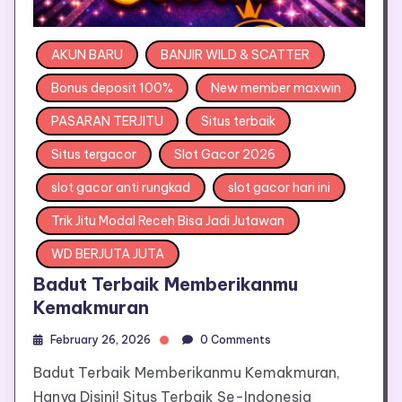
AKUN BARU
BANJIR WILD & SCATTER
Bonus deposit 100%
New member maxwin
PASARAN TERJITU
Situs terbaik
Situs tergacor
Slot Gacor 2026
slot gacor anti rungkad
slot gacor hari ini
Trik Jitu Modal Receh Bisa Jadi Jutawan
WD BERJUTA JUTA
Badut Terbaik Memberikanmu
Kemakmuran
February 26, 2026
0 Comments
Badut Terbaik Memberikanmu Kemakmuran,
Hanya Disini! Situs Terbaik Se-Indonesia