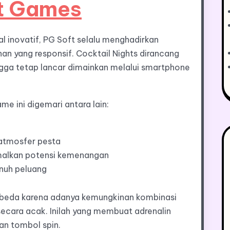
t Games
 inovatif,
PG Soft
selalu menghadirkan
inan yang responsif. Cocktail Nights dirancang
gga tetap lancar dimainkan melalui smartphone
 ini digemari antara lain:
 atmosfer pesta
imalkan potensi kemenangan
nuh peluang
rbeda karena adanya kemungkinan kombinasi
 secara acak. Inilah yang membuat adrenalin
an tombol spin.