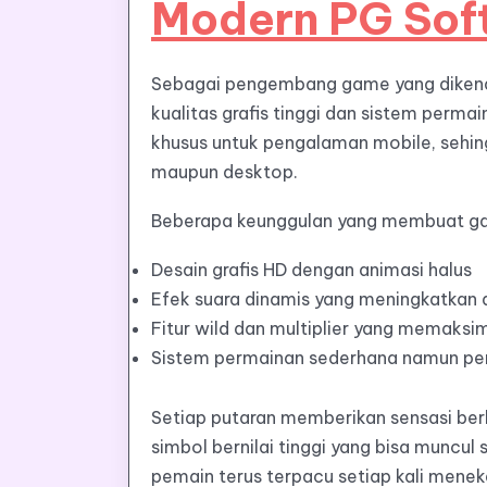
Modern PG Sof
Sebagai pengembang game yang dikenal
kualitas grafis tinggi dan sistem perma
khusus untuk pengalaman mobile, sehin
maupun desktop.
Beberapa keunggulan yang membuat game
Desain grafis HD dengan animasi halus
Efek suara dinamis yang meningkatkan
Fitur wild dan multiplier yang memaks
Sistem permainan sederhana namun pe
Setiap putaran memberikan sensasi be
simbol bernilai tinggi yang bisa muncul
pemain terus terpacu setiap kali menek