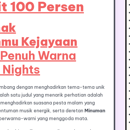
t 100 Persen
nak
mu Kejayaan
 Penuh Warna
 Nights
rkembang dengan menghadirkan tema-tema unik
lah satu judul yang menarik perhatian adalah
i menghadirkan suasana pesta malam yang
entuman musik energik, serta deretan
Minuman
berwarna-warni yang menggoda mata.