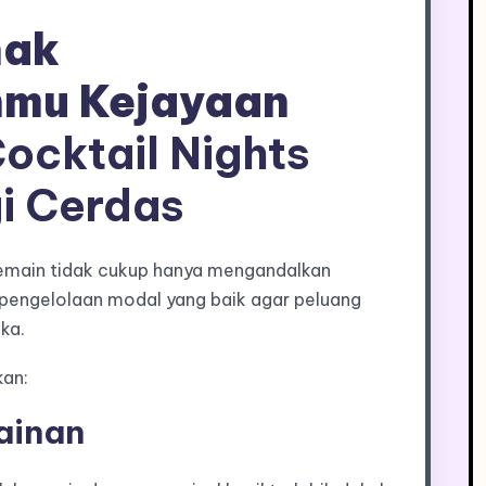
nak
mu Kejayaan
ocktail Nights
i Cerdas
emain tidak cukup hanya mengandalkan
 pengelolaan modal yang baik agar peluang
ka.
kan:
ainan