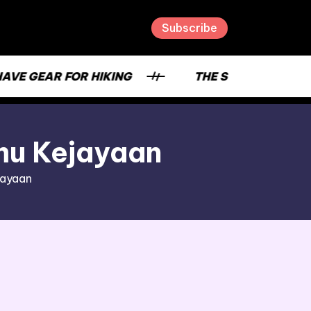
Subscribe
EAR FOR HIKING
THE STRENGTH OF A PLAN
u Kejayaan
jayaan