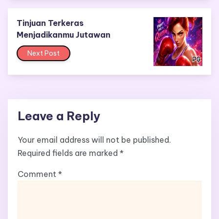
Tinjuan Terkeras
Menjadikanmu Jutawan
Next Post
Leave a Reply
Your email address will not be published.
Required fields are marked
*
Comment
*