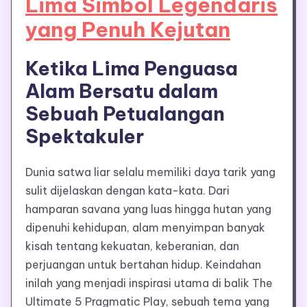
Lima Simbol Legendaris
yang Penuh Kejutan
Ketika Lima Penguasa
Alam Bersatu dalam
Sebuah Petualangan
Spektakuler
Dunia satwa liar selalu memiliki daya tarik yang
sulit dijelaskan dengan kata-kata. Dari
hamparan savana yang luas hingga hutan yang
dipenuhi kehidupan, alam menyimpan banyak
kisah tentang kekuatan, keberanian, dan
perjuangan untuk bertahan hidup. Keindahan
inilah yang menjadi inspirasi utama di balik The
Ultimate 5 Pragmatic Play, sebuah tema yang