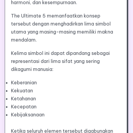
harmoni, dan kesempurnaan.
The Ultimate 5 memanfaatkan konsep
tersebut dengan menghadirkan lima simbol
utama yang masing-masing memiliki makna
mendalam.
Kelima simbol ini dapat dipandang sebagai
representasi dari lima sifat yang sering
dikagumi manusia:
Keberanian
Kekuatan
Ketahanan
Kecepatan
Kebijaksanaan
Ketika seluruh elemen tersebut digabungkan