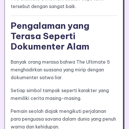
tersebut dengan sangat baik.
Pengalaman yang
Terasa Seperti
Dokumenter Alam
Banyak orang merasa bahwa The Ultimate 5
menghadirkan suasana yang mirip dengan
dokumenter satwa liar.
Setiap simbol tampak seperti karakter yang
memiliki cerita masing-masing.
Pemain seolah diajak mengikuti perjalanan
para penguasa savana dalam dunia yang penuh
warna dan kehidupan.