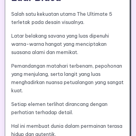
Salah satu kekuatan utama The Ultimate 5
terletak pada desain visualnya.
Latar belakang savana yang luas dipenuhi
warna-warna hangat yang menciptakan
suasana alami dan memikat.
Pemandangan matahari terbenam, pepohonan
yang menjulang, serta langit yang luas
menghadirkan nuansa petualangan yang sangat
kuat.
Setiap elemen terlihat dirancang dengan
perhatian terhadap detail.
Hal ini membuat dunia dalam permainan terasa
hidup dan autentik.