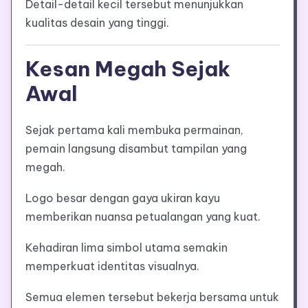
Detail-detail kecil tersebut menunjukkan
kualitas desain yang tinggi.
Kesan Megah Sejak
Awal
Sejak pertama kali membuka permainan,
pemain langsung disambut tampilan yang
megah.
Logo besar dengan gaya ukiran kayu
memberikan nuansa petualangan yang kuat.
Kehadiran lima simbol utama semakin
memperkuat identitas visualnya.
Semua elemen tersebut bekerja bersama untuk