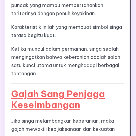
puncak yang mampu mempertahankan
teritorinya dengan penuh keyakinan.
Karakteristik inilah yang membuat simbol singa
terasa begitu kuat.
Ketika muncul dalam permainan, singa seolah
mengingatkan bahwa keberanian adalah salah
satu kunci utama untuk menghadapi berbagai
tantangan.
Gajah Sang Penjaga
Keseimbangan
Jika singa melambangkan keberanian, maka
gajah mewakili kebijaksanaan dan kekuatan