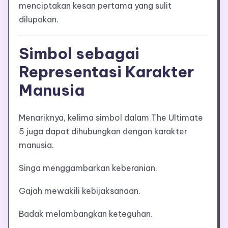
menciptakan kesan pertama yang sulit
dilupakan.
Simbol sebagai
Representasi Karakter
Manusia
Menariknya, kelima simbol dalam The Ultimate
5 juga dapat dihubungkan dengan karakter
manusia.
Singa menggambarkan keberanian.
Gajah mewakili kebijaksanaan.
Badak melambangkan keteguhan.