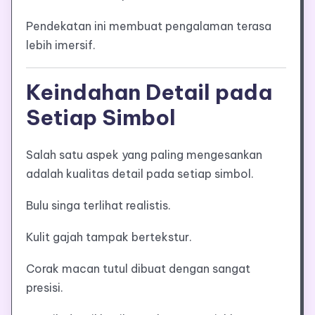
Pendekatan ini membuat pengalaman terasa
lebih imersif.
Keindahan Detail pada
Setiap Simbol
Salah satu aspek yang paling mengesankan
adalah kualitas detail pada setiap simbol.
Bulu singa terlihat realistis.
Kulit gajah tampak bertekstur.
Corak macan tutul dibuat dengan sangat
presisi.